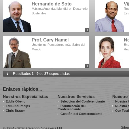
Hernando de Soto
Vi
Máxima Autoridad Mundial en Desarrollo
Rec
Sostenible
Est
+
add to myCSA
Prof. Gary Hamel
No
Uno de los Pensadores más Sabio del
Exp
Mundo
Rec
+
add to myCSA
Resultados
1 - 9
de
27
especialistas
Enlaces rápidos...
Nuestros Especialistas
Nuestros Servicios
Nuestro
Eddie Obeng
Selección del Conferenciante
Nuestra H
Edmund Phelps
Planificación del
Nuestra 
Conferenciante
Chris Brauer
Our Test
Gestión del Conferenciante
Site
© 1984 - 2026 Celebrity Speakers Ltd