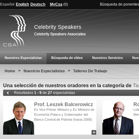
Español
English
Deutsch
MyCsa
(
0
)
Búsqueda de ponente
Celebrity Speakers
Nuestros Especialistas
Búsqueda de vídeo
Nuestros Servicios
Nue
>
>
Home
Nuestros Especialistas
Talleres De Trabajo
Una selección de nuestros oradores en la categoría de
Ta
Resultados
1 - 9
de
27
especialistas
Prof. Leszek Balcerowicz
Ro
Ex Vice Primer Ministro y Ex Ministro de
Líd
Economía Polaco y Gobernador del
Mer
Banco Central de Polonia (hasta 2006)
+
add to myCSA