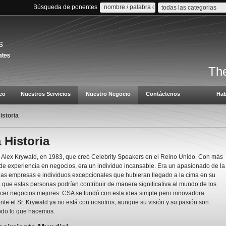
Búsqueda de ponentes
todas las categorias
s
The
eo
Nuestros Servicios
Nuestro Negocio
Contáctenos
Hab
istoria
 Historia
e Alex Krywald, en 1983, que creó Celebrity Speakers en el Reino Unido. Con más
 de experiencia en negocios, era un individuo incansable. Era un apasionado de la
las empresas e individuos excepcionales que hubieran llegado a la cima en su
a que estas personas podrían contribuir de manera significativa al mundo de los
cer negocios mejores. CSA se fundó con esta idea simple pero innovadora.
e el Sr. Krywald ya no está con nosotros, aunque su visión y su pasión son
todo lo que hacemos.