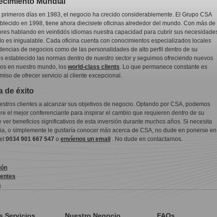
ecimiento Mundial
 primeros días en 1983, el negocio ha crecido considerablemente. El Grupo CSA
blecido en 1998, tiene ahora diecisiete oficinas alrededor del mundo. Con más de
res hablando en veintidós idiomas nuestra capacidad para cubrir sus necesidade
o es inigualable. Cada oficina cuenta con conocimientos especializados locales
ndencias de negocios como de las personalidades de alto perfil dentro de su
 establecido las normas dentro de nuestro sector y seguimos ofreciendo nuevos
ros en nuestro mundo, los
world-class clients
. Lo que permanece constante es
iso de ofrecer servicio al cliente excepcional.
a de éxito
stros clientes a alcanzar sus objetivos de negocio. Optando por CSA, podemos
re el mejor conferenciante para inspirar el cambio que requieren dentro de su
 ver beneficios significativos de esta inversión durante muchos años. Si necesita
ia, o simplemente le gustaría conocer más acerca de CSA, no dude en ponerse en
el:
0034 901 667 547
o
envíenos un email
. No dude en contactarnos.
ión
ientes
s
s Servicios
Nuestro Negocio
FAQs