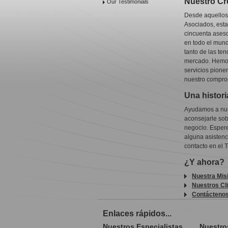
Nuestro Cr
Our Testimonials
Desde aquellos
Asociados, esta
cincuenta aseso
en todo el mund
tanto de las te
mercado. Hemos
servicios pione
nuestro comprom
Una histori
Ayudamos a nue
aconsejarle sob
negocio. Espere
alguna asistenc
contacto en el T
¿Y ahora?
Nuestra Mis
Nuestros Cl
Contácteno
Enlaces rápidos...
Nuestros Especialistas
Nuestro