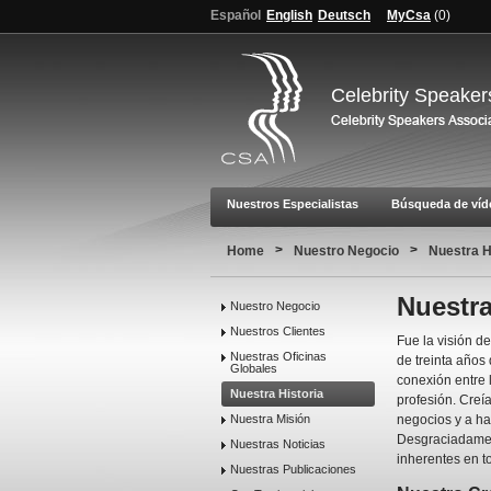
Español
English
Deutsch
MyCsa
(
0
)
Celebrity Speaker
Nuestros Especialistas
Búsqueda de víd
>
>
Home
Nuestro Negocio
Nuestra H
Nuestra
Nuestro Negocio
Nuestros Clientes
Fue la visión d
Nuestras Oficinas
de treinta años
Globales
conexión entre 
Nuestra Historia
profesión. Creí
Nuestra Misión
negocios y a ha
Desgraciadament
Nuestras Noticias
inherentes en 
Nuestras Publicaciones