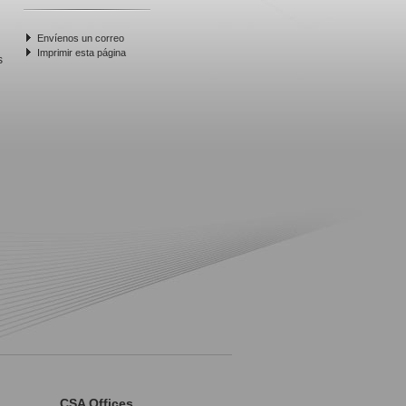
Envíenos un correo
Imprimir esta página
s
CSA Offices