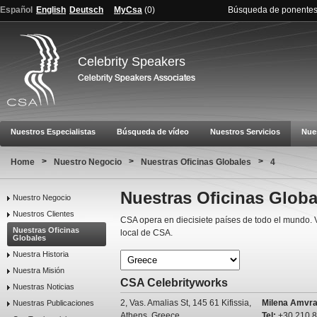
Español
English
Deutsch
MyCsa
(
0
)
Búsqueda de ponente
Celebrity Speakers
Nuestros Especialistas
Búsqueda de vídeo
Nuestros Servicios
Nue
>
>
>
Home
Nuestro Negocio
Nuestras Oficinas Globales
4
Nuestras Oficinas Globa
Nuestro Negocio
Nuestros Clientes
CSA opera en diecisiete países de todo el mundo. 
Nuestras Oficinas
local de CSA.
Globales
Nuestra Historia
Nuestra Misión
CSA Celebrityworks
Nuestras Noticias
2, Vas. Amalias St, 145 61 Kifissia,
Milena Amvra
Nuestras Publicaciones
Athens, Greece
Tel:
+30 210 8