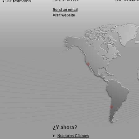
Our Testimonials
Send an email
Visit website
¿Y ahora?
Nuestros Clientes