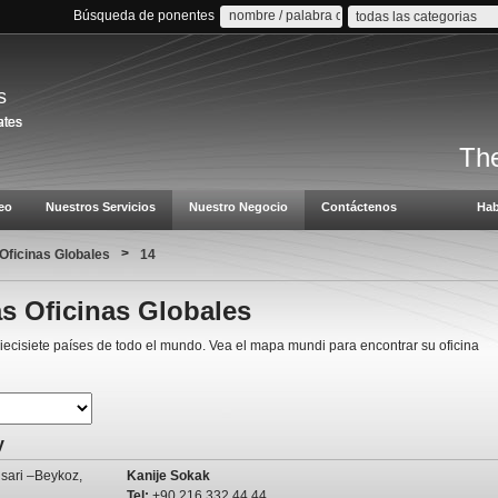
Búsqueda de ponentes
todas las categorias
s
The
eo
Nuestros Servicios
Nuestro Negocio
Contáctenos
Hab
>
Oficinas Globales
14
s Oficinas Globales
ecisiete países de todo el mundo. Vea el mapa mundi para encontrar su oficina
y
sari –Beykoz,
Kanije Sokak
Tel:
+90 216 332 44 44