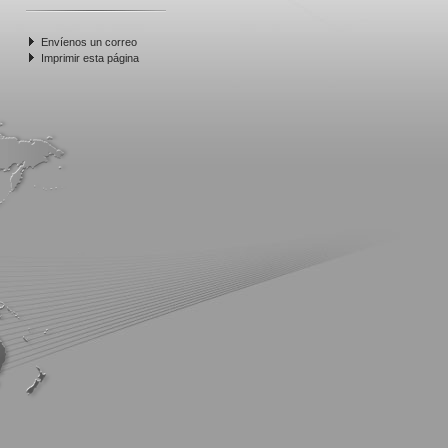
Envíenos un correo
Imprimir esta página