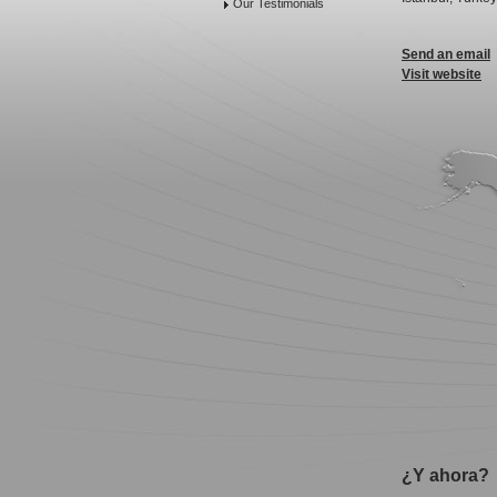
Our Testimonials
Send an email
Visit website
¿Y ahora?