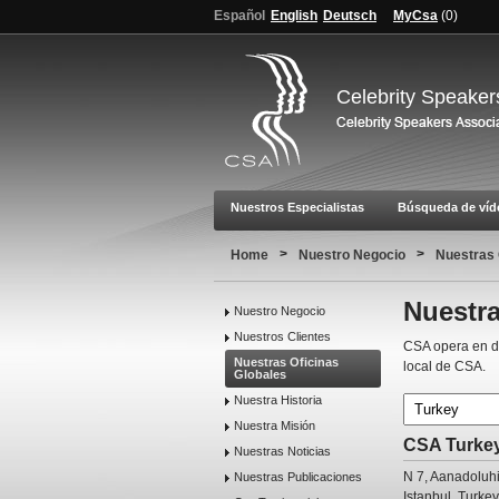
Español
English
Deutsch
MyCsa
(
0
)
Celebrity Speaker
Nuestros Especialistas
Búsqueda de víd
>
>
Home
Nuestro Negocio
Nuestras 
Nuestra
Nuestro Negocio
Nuestros Clientes
CSA opera en di
Nuestras Oficinas
local de CSA.
Globales
Nuestra Historia
Nuestra Misión
CSA Turke
Nuestras Noticias
N 7, Aanadoluhi
Nuestras Publicaciones
Istanbul, Turkey