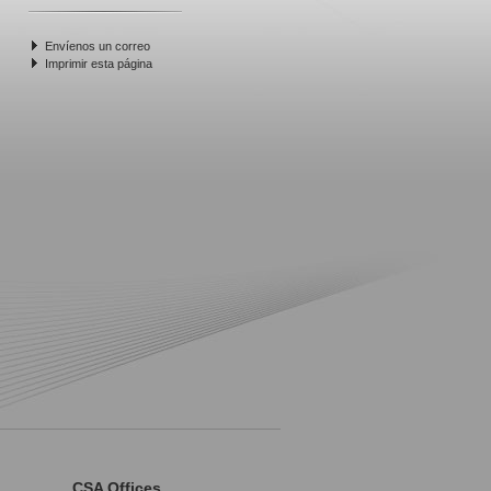
Envíenos un correo
Imprimir esta página
CSA Offices