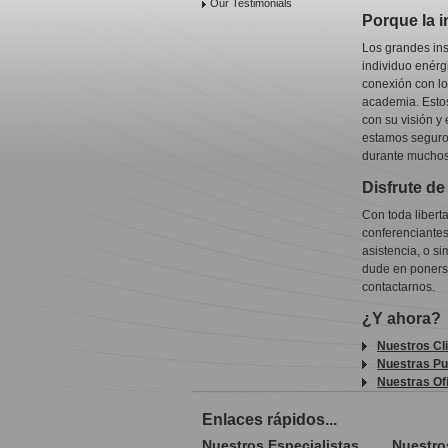
Our Testimonials
Porque la i
Los grandes ins
individuo enér
conexión con lo
academia. Estos
con su visión y
estamos seguros
durante muchos
Disfrute de 
Con toda liberta
conferenciantes
asistencia, o s
dude en ponerse
contactarnos.
¿Y ahora?
Nuestros Cl
Nuestras Pu
Nuestras Of
Enlaces rápidos...
Nuestros Especialistas
Nuestro