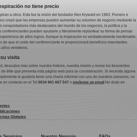
nspiración no tiene precio
piran a otros. Esta fue la visión del fundador Alex Krywald en 1983. Pionero e
gico creyó que las empresas pueden aumentar su volumen de negocio mediante la
s conquistadores más destacados del mundo de los negocios, la política y la
 conferenciantes pueden ayudarle y literalmente replantear su forma de pensar
 experiencia de altos logros. Aunque la inspiración es verdaderamente inestimable,
 de que el coste del conferenciante le proporcionará beneficios importantes
 años venideros.
su visita
d, descubra más sobre nuestra historia, nuestra misión y revise los trescientos
 de élite que presenta esta página web para su consideración. Si necesita alguna
implemente le gustaría tener una charla informal con uno de nuestros asesores, no
 en contacto en el Tel:
0034 901 667 547
o
envíenos un email
No dude en
ientes
blicaciones
icinas Globales
s Servicios
Nuestro Negocio
FAQs