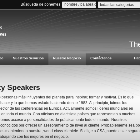
Búsqueda de ponentes
todas las categorias
s
The
eo
Nuestros Servicios
Nuestro Negocio
Contáctenos
Hab
ty Speakers
 personas más influyentes del planeta para inspirar, formar y motivar. Es lo que
acer y lo que hemos estado haciendo desde 1983. Al principio, fuimos los
sector de las conferencias en Europa. Actualmente somos líderes mundiales en
 en todo el mundo. Con oficinas en diecisiete países que representan a muchos
nemos acceso a personalidades de prácticamente todo el mundo. Nuestros
conocidos por ofrecer un asesoramiento de nivel al cliente. Probablemente sea po
s manteniendo nuestra, world-class clientele. Si elige a CSA, puede estar seguro
rabajando con los mejores en el negocio.