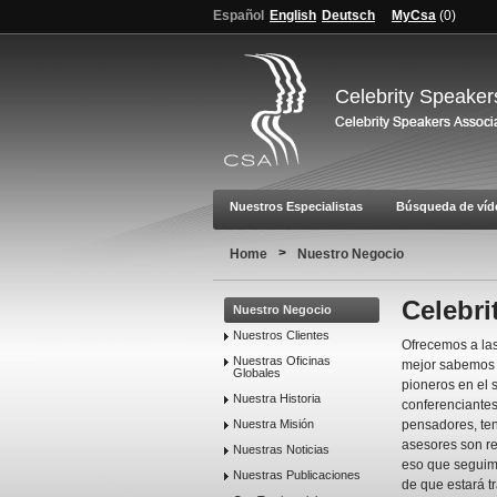
Español
English
Deutsch
MyCsa
(
0
)
Celebrity Speaker
Nuestros Especialistas
Búsqueda de víd
>
Home
Nuestro Negocio
Celebri
Nuestro Negocio
Nuestros Clientes
Ofrecemos a las
Nuestras Oficinas
mejor sabemos h
Globales
pioneros en el 
Nuestra Historia
conferenciantes
Nuestra Misión
pensadores, te
asesores son re
Nuestras Noticias
eso que seguimo
Nuestras Publicaciones
de que estará t