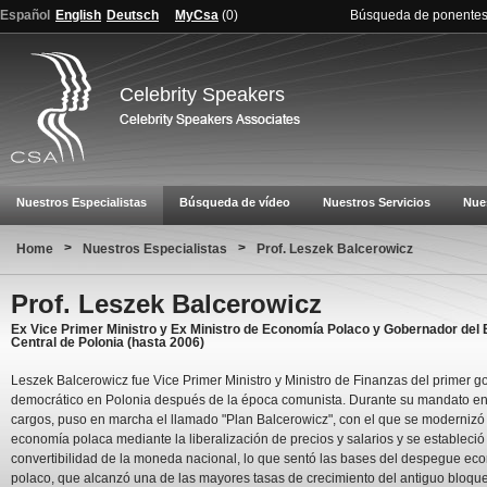
Español
English
Deutsch
MyCsa
(
0
)
Búsqueda de ponente
Celebrity Speakers
Nuestros Especialistas
Búsqueda de vídeo
Nuestros Servicios
Nue
>
>
Home
Nuestros Especialistas
Prof. Leszek Balcerowicz
Prof. Leszek Balcerowicz
Ex Vice Primer Ministro y Ex Ministro de Economía Polaco y Gobernador del
Central de Polonia (hasta 2006)
Leszek Balcerowicz fue Vice Primer Ministro y Ministro de Finanzas del primer g
democrático en Polonia después de la época comunista. Durante su mandato e
cargos, puso en marcha el llamado "Plan Balcerowicz", con el que se modernizó 
economía polaca mediante la liberalización de precios y salarios y se estableció
convertibilidad de la moneda nacional, lo que sentó las bases del despegue ec
polaco, que alcanzó una de las mayores tasas de crecimiento del antiguo bloqu