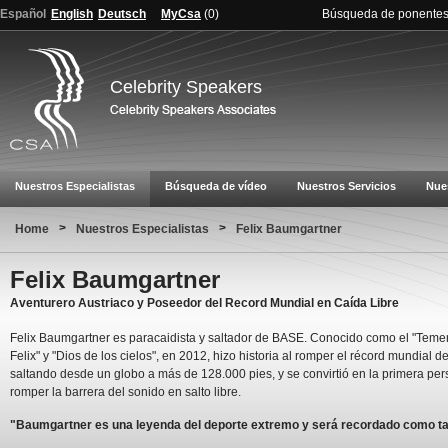
Español
English
Deutsch
MyCsa
(
0
)
Búsqueda de ponente
Celebrity Speakers
Nuestros Especialistas
Búsqueda de vídeo
Nuestros Servicios
Nue
>
>
Home
Nuestros Especialistas
Felix Baumgartner
Felix Baumgartner
Aventurero Austriaco y Poseedor del Record Mundial en Caída Libre
Felix Baumgartner es paracaidista y saltador de BASE. Conocido como el "Teme
Felix" y "Dios de los cielos", en 2012, hizo historia al romper el récord mundial del
saltando desde un globo a más de 128.000 pies, y se convirtió en la primera pe
romper la barrera del sonido en salto libre.
"Baumgartner es una leyenda del deporte extremo y será recordado como ta