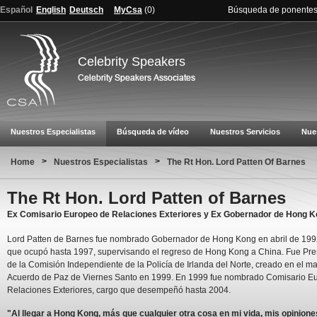
Español
English
Deutsch
MyCsa
(
0
)
Búsqueda de ponente
Celebrity Speakers
Nuestros Especialistas
Búsqueda de vídeo
Nuestros Servicios
Nue
>
>
Home
Nuestros Especialistas
The Rt Hon. Lord Patten Of Barnes
The Rt Hon. Lord Patten of Barnes
Ex Comisario Europeo de Relaciones Exteriores y Ex Gobernador de Hong 
Lord Patten de Barnes fue nombrado Gobernador de Hong Kong en abril de 199
que ocupó hasta 1997, supervisando el regreso de Hong Kong a China. Fue Pre
de la Comisión Independiente de la Policía de Irlanda del Norte, creado en el ma
Acuerdo de Paz de Viernes Santo en 1999. En 1999 fue nombrado Comisario E
Relaciones Exteriores, cargo que desempeñó hasta 2004.
"Al llegar a Hong Kong, más que cualquier otra cosa en mi vida, mis opinione