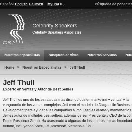
Español
English
Deutsch
MyCsa
(
0
)
Búsqueda de ponente
Celebrity Speakers
Nuestros Especialistas
Búsqueda de vídeo
Nuestros Servicios
Nue
>
>
Home
Nuestros Especialistas
Jeff Thull
Jeff Thull
Experto en Ventas y Autor de Best Sellers
Jeff Thull es uno de los estrategas más distinguidos en marketing y ventas. A la
vanguardia de las ventas complejas, Jeff creó el modelo de Diagnostic Business
Development para ayudar a las compañías a impulsar las ventas y mantener los 
Jeff es autor de múltiples best sellers, además de ser Presidente y CEO de la co
Prime Resource Group. Ha asesorado a algunas de las empresas más important
mundo, incluyendo Shell, 3M, Microsoft, Siemens e IBM.