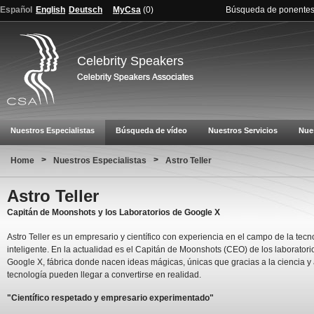
Español
English
Deutsch
MyCsa
(
0
)
Búsqueda de ponente
Celebrity Speakers
Nuestros Especialistas
Búsqueda de vídeo
Nuestros Servicios
Nue
>
>
Home
Nuestros Especialistas
Astro Teller
Astro Teller
Capitán de Moonshots y los Laboratorios de Google X
Astro Teller es un empresario y científico con experiencia en el campo de la tecn
inteligente. En la actualidad es el Capitán de Moonshots (CEO) de los laboratori
Google X, fábrica donde nacen ideas mágicas, únicas que gracias a la ciencia y 
tecnología pueden llegar a convertirse en realidad.
"Científico respetado y empresario experimentado"