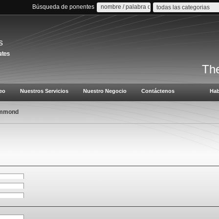
Búsqueda de ponentes
todas las categorias
s
The
eo
Nuestros Servicios
Nuestro Negocio
Contáctenos
Hab
mmond