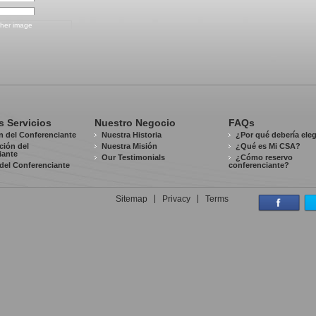
s Servicios
Nuestro Negocio
FAQs
n del Conferenciante
Nuestra Historia
¿Por qué debería ele
ación del
Nuestra Misión
¿Qué es Mi CSA?
iante
Our Testimonials
¿Cómo reservo
del Conferenciante
conferenciante?
Sitemap
Privacy
Terms