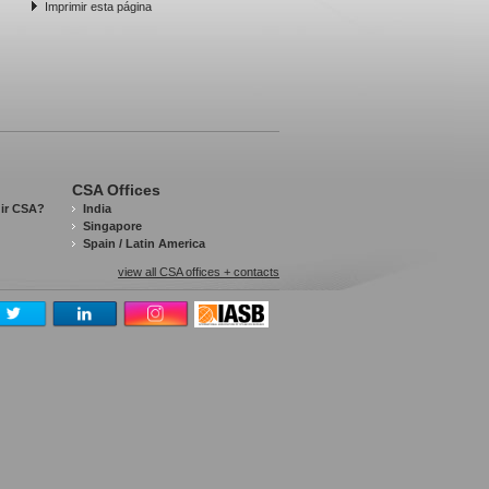
Imprimir esta página
CSA Offices
gir CSA?
India
Singapore
Spain / Latin America
view all CSA offices + contacts