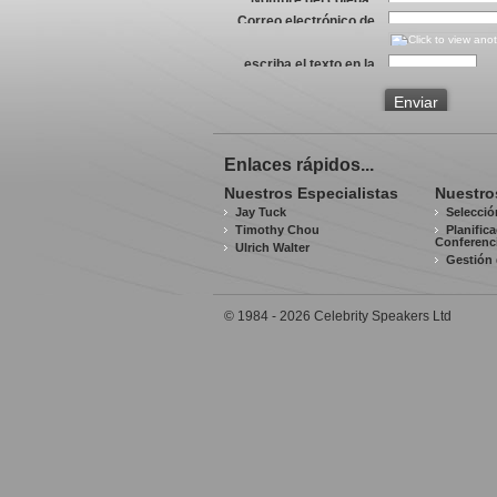
Correo electrónico de
su colega
*
escriba el texto en la
imagen
*
Enviar
Enlaces rápidos...
Nuestros Especialistas
Nuestro
Jay Tuck
Selecció
Timothy Chou
Planific
Conferenc
Ulrich Walter
Gestión 
© 1984 - 2026 Celebrity Speakers Ltd