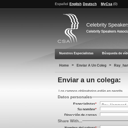
Español
English
Deutsch
MyCsa
(
0
)
Celebrity Speaker
Nuestros Especialistas
Búsqueda de víd
>
>
Home
Enviar A Un Coleg
Ray_ha
Enviar a un colega:
Los campos obligatorios están en negrita.
Datos personales
Especialistas
*
Su nombre
*
Dirección de correo
electrónico
*
Share With...
Nombre del colega
*