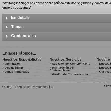
"Wolfang Ischinger ha escrito sobre política exterior, seguridad y control de
entre otros asuntos"
En detalle
Estudió Derecho en la Universidad de Bonn y Ginebra. Continuó sus estud
Temas
Relaciones Económicas Exteriores e Historia. De 1998 a 2001 fue Vicemini
carrera en el Servicio de Relaciones Exteriores de Alemania le dio experi
Los Problemas de Seguridad de Nuestros Tiempos
Credenciales
negociación internacional. Estuvo involucrado en las negociaciones de pa
Política Exterior
negociaciones sobre la ampliación de la OTAN y la crisis de Kosovo.
El embajador Ischinger ha recibido una serie de honores y premios,
Procesos de Negociación Internacional
Legión de Honor francesa.
Qué le ofrece
Enlaces rápidos...
2008
Política de Control de Armas
Nuestros Especialistas
Con su actual mandato como Presidente de la Conferencia de Seguridad 
Nuestros Servicios
Nuestro
Receptor de la Medalla de Leo Baeck otorgada por el Instituto Leo
Cuestiones Europeas y Trasatlánticas
sobre Política de Seguridad para conducir a su audiencia a debatir sobre
Oren Etzioni
Selección del Conferenciante
Nuestra H
Jeremy Rifkin
Planificación del
Nuestra 
tiempo.
1990-2010: La Asignatura Pendiente de la Unión Europea
Conferenciante
Jonas Ridderstråle
Our Test
Gestión del Conferenciante
Cómo presenta
En sus presentaciones, invaluables y elocuentes, Wolfgang destaca la i
Site
© 1984 - 2026 Celebrity Speakers Ltd
posible de las oportunidades estratégicas que tenemos por delante para 
europea a través de un amplio espectro de temas de interés común.
Idiomas
Presenta en inglés y alemán.