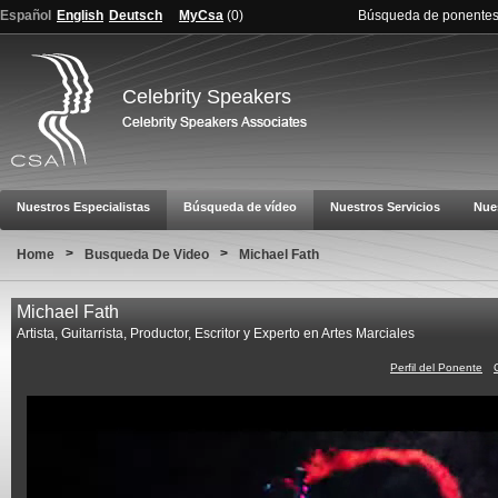
Español
English
Deutsch
MyCsa
(
0
)
Búsqueda de ponente
Celebrity Speakers
Nuestros Especialistas
Búsqueda de vídeo
Nuestros Servicios
Nue
>
>
Home
Busqueda De Video
Michael Fath
Michael Fath
Artista, Guitarrista, Productor, Escritor y Experto en Artes Marciales
Perfil del Ponente