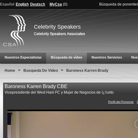
Español
English
Deutsch
MyCsa
(
0
)
Búsqueda de ponente
Celebrity Speakers
Nuestros Especialistas
Búsqueda de vídeo
Nuestros Servicios
Nue
>
>
Home
Busqueda De Video
Baroness Karren Brady
Baroness Karren Brady CBE
Vicepresidente del West Ham FC y Mujer de Negocios de ï¿½xito
Perfil del Ponente