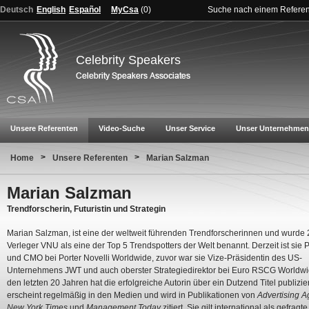
Deutsch
English
Español
MyCsa
(
0
)
Suche nach einem Refere
Celebrity Speakers
Unsere Referenten
Video-Suche
Unser Service
Unser Unternehmen
>
>
Home
Unsere Referenten
Marian Salzman
Marian Salzman
Trendforscherin, Futuristin und Strategin
Marian Salzman, ist eine der weltweit führenden Trendforscherinnen und wurde
Verleger VNU als eine der Top 5 Trendspotters der Welt benannt. Derzeit ist sie P
und CMO bei Porter Novelli Worldwide, zuvor war sie Vize-Präsidentin des US-
Unternehmens JWT und auch oberster Strategiedirektor bei Euro RSCG Worldwid
den letzten 20 Jahren hat die erfolgreiche Autorin über ein Dutzend Titel publizier
erscheint regelmäßig in den Medien und wird in Publikationen von
Advertising A
New York Times
und
Management Today
zitiert. Sie gilt international als gefrag