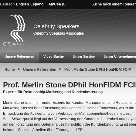
Deutsch
English
Español
MyCsa
(
0
)
Suche nach einem Refere
Celebrity Speakers
Unsere Referenten
Video-Suche
Unser Service
Unser Unternehmen
>
>
Home
Unsere Referenten
Prof. Merlin Stone DPhil HonFIDM FCIM
Prof. Merlin Stone DPhil HonFIDM FC
Experte für Relationship-Marketing und Kundenbetreuung
Merlin Stone ist ein führender Experte für Kunden-Management und Relationshi
Marketing. Derzeit ist er Forschungsdirektor bei Customer Framework, wo er die
Entwicklung der Auswertung von Verbraucher-Managementmethoden mitbestimm
Sein Schwerpunkt liegt auf der Verbesseung der Kundenzufriedenheit und Loyali
auf der Forschung und Datenanalyse hinsichtlich der Kundenbindung. Er ist ebe
bekannt für seine Arbeiten über Führung und PR.