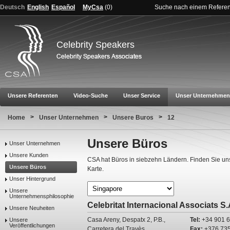
Deutsch
English
Español
MyCsa
(
0
)
Suche nach einem Refere
Celebrity Speakers
Unsere Referenten
Video-Suche
Unser Service
Unser Unternehmen
>
>
>
Home
Unser Unternehmen
Unsere Buros
12
Unsere Büros
Unser Unternehmen
Unsere Kunden
CSA hat Büros in siebzehn Ländern. Finden Sie un
Unsere Büros
Karte.
Unser Hintergrund
Unsere
Unternehmensphilosophie
Celebritat Internacional Associats S.
Unsere Neuheiten
Casa Areny, Despatx 2, P.B.,
Tel:
+34 901 6
Unsere
Veröffentlichungen
Carretera del Travès
Fax:
+376 735