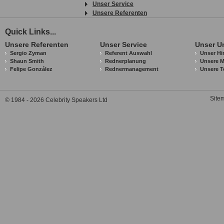
Unser Service
Unsere Referenten
Quick Links...
Unsere Referenten
Unser Service
Unser U
Sergio Zyman
Referent Auswahl
Unser Hi
Shaun Smith
Rednerplanung
Unsere M
Felipe González
Rednermanagement
Unsere T
Site
© 1984 - 2026 Celebrity Speakers Ltd