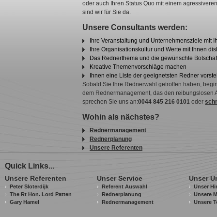
oder auch Ihren Status Quo mit einem agressiveren 
sind wir für Sie da.
Unsere Consultants werden:
Ihre Veranstaltung und Unternehmensziele mit 
Ihre Organisationskultur und Werte mit Ihnen dis
Das Rednerthema und die gewünschte Botschaft
Kreative Themenvorschläge machen
Ihnen eine Liste der geeignetsten Redner vorste
Sobald Sie Ihre Rednerwahl getroffen haben, begi
dem Rednermanagement, das den reibungslosen Ablau
sprechen Sie uns an:
0044 845 216 0101
oder
schr
Wohin als nächstes?
Rednermanagement
Rednerplanung
Unsere Referenten
Quick Links...
Unsere Referenten
Unser Service
Unser U
Peter Sloterdijk
Referent Auswahl
Unser Hi
The Rt Hon. Lord Patten
Rednerplanung
Unsere M
Gary Hamel
Rednermanagement
Unsere T