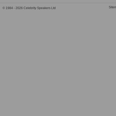
Site
© 1984 - 2026 Celebrity Speakers Ltd