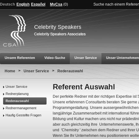
Deutsch
English
Español
MyCsa
(
0
)
Suche nach einem Refere
Celebrity Speakers
Unsere Referenten
Video-Suche
Unser Service
Unser Unternehmen
>
>
Home
Unser Service
Rederauswahl
Referent Auswahl
Unser Service
Rednerplanung
Der perfekte Redner mit der richtigen Expertise ist
Rederauswahl
Unsere erfahrenen Consultants beraten Sie gerne z
Programmgestaltung. Unsere aussergewöhnlichen 
Rednermanagement
langjährige Zusammenarbeit mit international führe
Haufig Gestellte Fragen
Bildung und Kultur machen uns nicht nur prädestinie
aber auch gleichzeitig Ihre Unternehmenswerte, Ihr
und 'Chemistry ' zwischen dem Redner und Ihrer U
Wenn Sie Ihr Unternehmen neu positionieren wolle