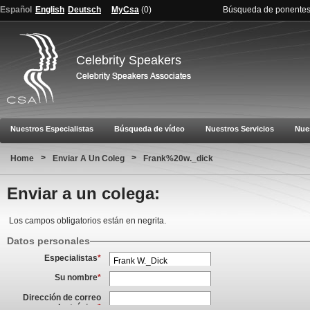
Español
English
Deutsch
MyCsa
(
0
)
Búsqueda de ponente
Celebrity Speakers
Nuestros Especialistas
Búsqueda de vídeo
Nuestros Servicios
Nue
>
>
Home
Enviar A Un Coleg
Frank%20w._dick
Enviar a un colega:
Los campos obligatorios están en negrita.
Datos personales
Especialistas
*
Su nombre
*
Dirección de correo
electrónico
*