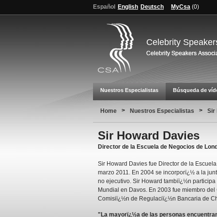
Español
English
Deutsch
MyCsa
(
0
)
Celebrity Speaker
Nuestros Especialistas
Búsqueda de víd
>
>
Home
Nuestros Especialistas
Sir
Sir Howard Davies
Director de la Escuela de Negocios de Lond
Sir Howard Davies fue Director de la Escue
marzo 2011. En 2004 se incorporï¿½ a la junt
no ejecutivo. Sir Howard tambiï¿½n particip
Mundial en Davos. En 2003 fue miembro del C
Comisiï¿½n de Regulaciï¿½n Bancaria de Ch
"La mayorï¿½a de las personas encuentran 