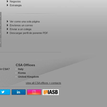
Negocios
Estrategia
Ver como una sola página
Envíenos un correo
Enviar a un colega
Descargar perfil de ponente PDF
CSA Offices
gir CSA?
Italy
Korea
United Kingdom
view all CSA offices + contacts