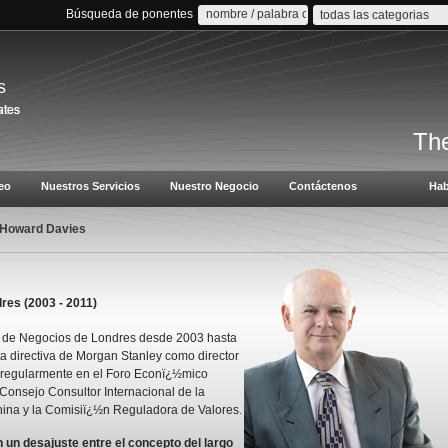
Búsqueda de ponentes
todas las categorias
s
The
eo
Nuestros Servicios
Nuestro Negocio
Contáctenos
Hab
 Howard Davies
res (2003 - 2011)
la de Negocios de Londres desde 2003 hasta
a directiva de Morgan Stanley como director
a regularmente en el Foro Econï¿½mico
onsejo Consultor Internacional de la
ina y la Comisiï¿½n Reguladora de Valores.
un desajuste entre el concepto del largo