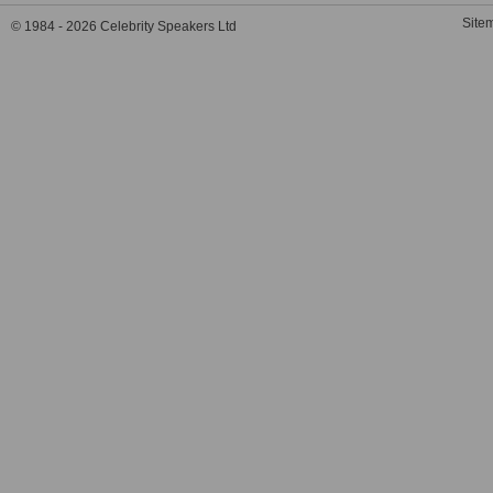
Site
© 1984 - 2026 Celebrity Speakers Ltd