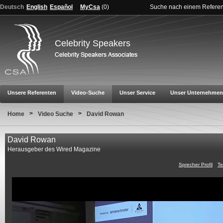
Deutsch
English
Español
MyCsa
(
0
)
Suche nach einem Refere
Celebrity Speakers
Unsere Referenten
Video-Suche
Unser Service
Unser Unternehmen
>
>
Home
Video Suche
David Rowan
David Rowan
Herausgeber des Wired Magazine
Sprecher Profil
Te