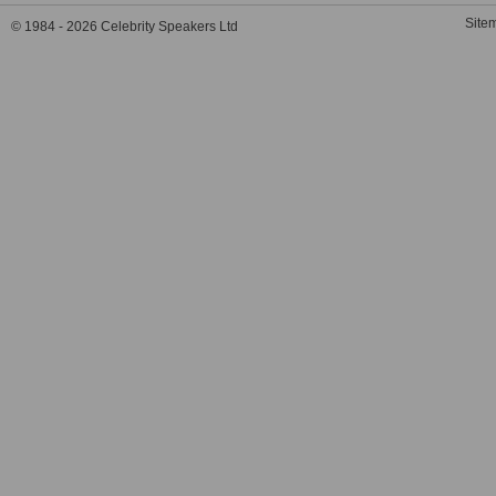
Site
© 1984 - 2026 Celebrity Speakers Ltd