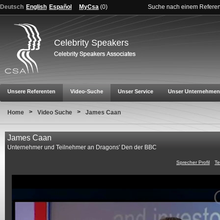
Deutsch
English
Español
MyCsa
(
0
)
Suche nach einem Refere
Celebrity Speakers
Unsere Referenten
Video-Suche
Unser Service
Unser Unternehmen
>
>
Home
Video Suche
James Caan
James Caan
Unternehmer und Teilnehmer an Dragons' Den der BBC
Sprecher Profil
Te