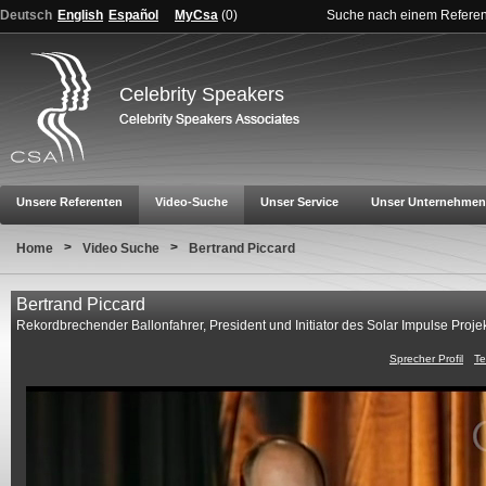
Deutsch
English
Español
MyCsa
(
0
)
Suche nach einem Refere
Celebrity Speakers
Unsere Referenten
Video-Suche
Unser Service
Unser Unternehmen
>
>
Home
Video Suche
Bertrand Piccard
Bertrand Piccard
Rekordbrechender Ballonfahrer, President und Initiator des Solar Impulse Proje
Sprecher Profil
Te