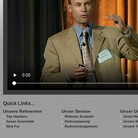
Quick Links...
Unsere Referenten
Unser Service
Unser U
Trip Hawkins
Referent Auswahl
Unser Hi
Susan Greenfield
Rednerplanung
Unsere M
Nick Fry
Rednermanagement
Unsere T