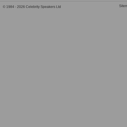
Site
© 1984 - 2026 Celebrity Speakers Ltd