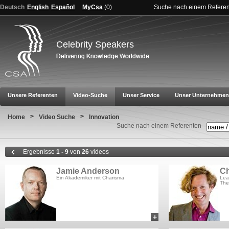
Deutsch
English
Español
MyCsa
(
0
)
Suche nach einem Refere
Celebrity Speakers
Unsere Referenten
Video-Suche
Unser Service
Unser Unternehmen
>
>
Home
Video Suche
Innovation
Suche nach einem Referenten
Ergebnisse
1 - 9
von
26
videos
Jamie Anderson
Ch
Ein Akademiker mit Charisma
Lea
The
+
add to myCSA