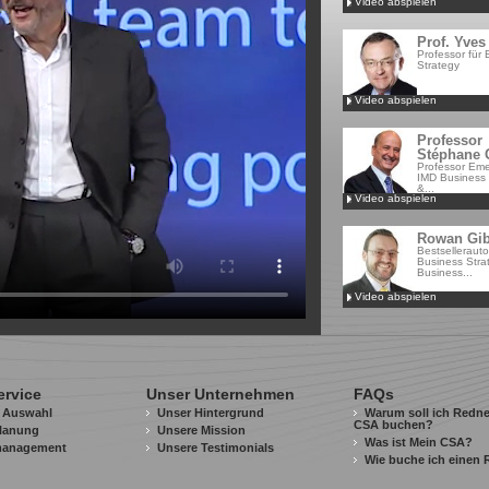
Video abspielen
Prof. Yves
Professor für
Strategy
Video abspielen
Professor
Stéphane G
Professor Emer
IMD Business
&...
Video abspielen
Rowan Gi
Bestsellerauto
Business Stra
Business...
Video abspielen
ervice
Unser Unternehmen
FAQs
t Auswahl
Unser Hintergrund
Warum soll ich Redne
CSA buchen?
lanung
Unsere Mission
Was ist Mein CSA?
management
Unsere Testimonials
Wie buche ich einen