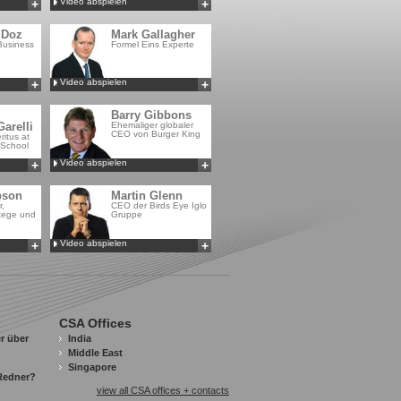
Video abspielen
+
+
Hinzufügen zu
Hinzufügen zu
MyCSA
MyCSA
 Doz
Mark Gallagher
 Business
Formel Eins Experte
Video abspielen
+
+
Hinzufügen zu
Hinzufügen zu
MyCSA
MyCSA
Barry Gibbons
arelli
Ehemaliger globaler
CEO von Burger King
itus at
 School
Video abspielen
+
+
Hinzufügen zu
Hinzufügen zu
MyCSA
MyCSA
bson
Martin Glenn
r,
CEO der Birds Eye Iglo
tege und
Gruppe
Video abspielen
+
+
Hinzufügen zu
Hinzufügen zu
MyCSA
MyCSA
CSA Offices
r über
India
Middle East
Singapore
 Redner?
view all CSA offices + contacts