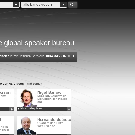
Go
alle bands gebuhr
 global speaker bureau
chen
Sie mit unseren Beratern:
0044 845 216 0101
0 von 41 Videos
alle zeigen
erson
Nigel Barlow
r mit
Leading Authority on
Disruption, Innovation
and...
Video abspielen
+
+
Hinzufügen zu
Hinzufügen zu
MyCSA
MyCSA
d
Hernando de Soto
Ökonom und Dritte-
Welt-Experte
London
onomics