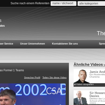
Suche nach einem Referenten
alle kategorien
s
The
ser Service
Unser Unternehmen
Kontaktieren Sie uns
Spre
Ähnliche Videos
1
as Formel 1 Teams
Jamie And
Ein Akademike
Charisma
Sprecher Profil
Teilen Sie diese Video
Video abspielen
Sir Howar
Davies
Direktor der 
School of Ec
(2003 -...