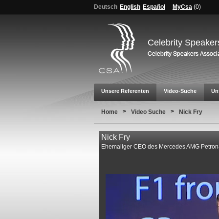
Deutsch
English
Español
MyCsa
(
0
)
Celebrity Speaker
Unsere Referenten
Video-Suche
Un
>
>
Home
Video Suche
Nick Fry
Nick Fry
Ehemaliger CEO des Mercedes AMG Petron