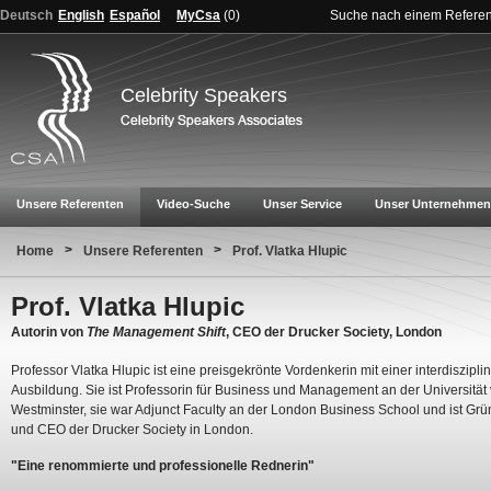
Deutsch
English
Español
MyCsa
(
0
)
Suche nach einem Refere
Celebrity Speakers
Unsere Referenten
Video-Suche
Unser Service
Unser Unternehmen
>
>
Home
Unsere Referenten
Prof. Vlatka Hlupic
Prof. Vlatka Hlupic
Autorin von
The Management Shift
, CEO der Drucker Society, London
Professor Vlatka Hlupic ist eine preisgekrönte Vordenkerin mit einer interdiszipli
Ausbildung. Sie ist Professorin für Business und Management an der Universität
Westminster, sie war Adjunct Faculty an der London Business School und ist Grü
und CEO der Drucker Society in London.
"Eine renommierte und professionelle Rednerin"