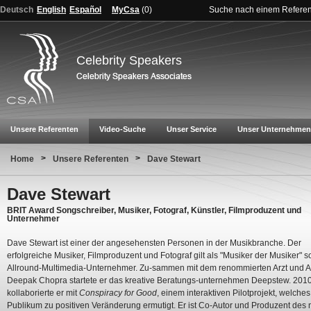
Deutsch
English
Español
MyCsa
(
0
)
Suche nach einem Refere
Celebrity Speakers
Unsere Referenten
Video-Suche
Unser Service
Unser Unternehmen
>
>
Home
Unsere Referenten
Dave Stewart
Dave Stewart
BRIT Award Songschreiber, Musiker, Fotograf, Künstler, Filmproduzent und
Unternehmer
Dave Stewart ist einer der angesehensten Personen in der Musikbranche. Der
erfolgreiche Musiker, Filmproduzent und Fotograf gilt als "Musiker der Musiker" s
Allround-Multimedia-Unternehmer. Zu-sammen mit dem renommierten Arzt und A
Deepak Chopra startete er das kreative Beratungs-unternehmen Deepstew. 201
kollaborierte er mit
Conspiracy for Good
, einem interaktiven Pilotprojekt, welches
Publikum zu positiven Veränderung ermutigt. Er ist Co-Autor und Produzent des