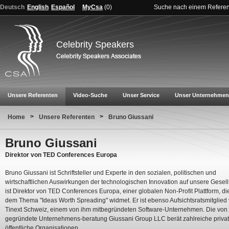
Deutsch
English
Español
MyCsa
(
0
)
Suche nach einem Refere
Celebrity Speakers
Unsere Referenten
Video-Suche
Unser Service
Unser Unternehmen
>
>
Home
Unsere Referenten
Bruno Giussani
Bruno Giussani
Direktor von TED Conferences Europa
Bruno Giussani ist Schriftsteller und Experte in den sozialen, politischen und
wirtschaftlichen Auswirkungen der technologischen Innovation auf unsere Gesells
ist Direktor von TED Conferences Europa, einer globalen Non-Profit Plattform, di
dem Thema "Ideas Worth Spreading" widmet. Er ist ebenso Aufsichtsratsmitglied
Tinext Schweiz, einem von ihm mitbegründeten Software-Unternehmen. Die von
gegründete Unternehmens-beratung Giussani Group LLC berät zahlreiche priva
öffentliche Organisationen.