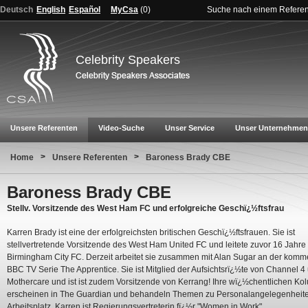
Deutsch
English
Español
MyCsa
(
0
)
Suche nach einem Refere
Celebrity Speakers
Unsere Referenten
Video-Suche
Unser Service
Unser Unternehmen
>
>
Home
Unsere Referenten
Baroness Brady CBE
Baroness Brady CBE
Stellv. Vorsitzende des West Ham FC und erfolgreiche Geschï¿½ftsfrau
Karren Brady ist eine der erfolgreichsten britischen Geschï¿½ftsfrauen. Sie ist
stellvertretende Vorsitzende des West Ham United FC und leitete zuvor 16 Jahre
Birmingham City FC. Derzeit arbeitet sie zusammen mit Alan Sugar an der kom
BBC TV Serie The Apprentice. Sie ist Mitglied der Aufsichtsrï¿½te von Channel 4
Mothercare und ist ist zudem Vorsitzende von Kerrang! Ihre wï¿½chentlichen K
erscheinen in The Guardian und behandeln Themen zu Personalangelegenheit
Arbeitsplatz. Karren ist Regierungsvertreterin fï¿½r "Women in Work"