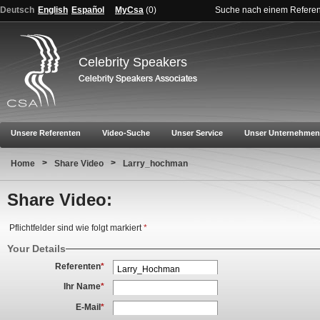
Deutsch
English
Español
MyCsa
(
0
)
Suche nach einem Refere
Celebrity Speakers
Unsere Referenten
Video-Suche
Unser Service
Unser Unternehmen
>
>
Home
Share Video
Larry_hochman
Share Video:
Pflichtfelder sind wie folgt markiert
*
Your Details
Referenten
*
Ihr Name
*
E-Mail
*