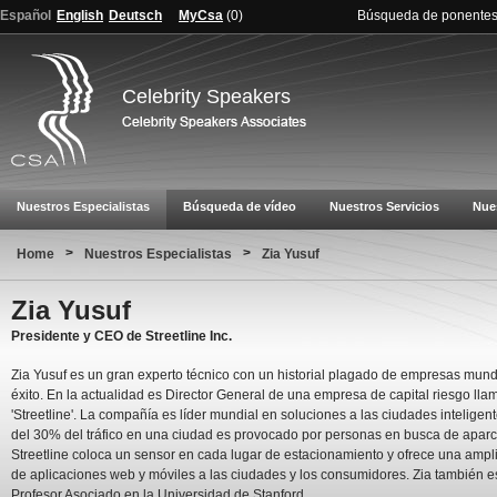
Español
English
Deutsch
MyCsa
(
0
)
Búsqueda de ponente
Celebrity Speakers
Nuestros Especialistas
Búsqueda de vídeo
Nuestros Servicios
Nue
>
>
Home
Nuestros Especialistas
Zia Yusuf
Zia Yusuf
Presidente y CEO de Streetline Inc.
Zia Yusuf es un gran experto técnico con un historial plagado de empresas mund
éxito. En la actualidad es Director General de una empresa de capital riesgo ll
'Streetline'. La compañía es líder mundial en soluciones a las ciudades inteligen
del 30% del tráfico en una ciudad es provocado por personas en busca de apar
Streetline coloca un sensor en cada lugar de estacionamiento y ofrece una amp
de aplicaciones web y móviles a las ciudades y los consumidores. Zia también e
Profesor Asociado en la Universidad de Stanford.