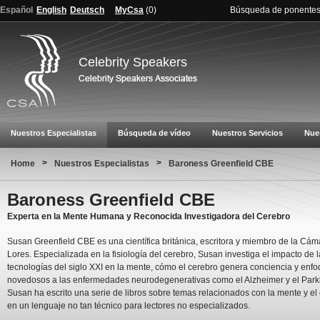
Español
English
Deutsch
MyCsa
(
0
)
Búsqueda de ponente
Celebrity Speakers
Nuestros Especialistas
Búsqueda de vídeo
Nuestros Servicios
Nue
>
>
Home
Nuestros Especialistas
Baroness Greenfield CBE
Baroness Greenfield CBE
Experta en la Mente Humana y Reconocida Investigadora del Cerebro
Susan Greenfield CBE es una científica británica, escritora y miembro de la Cám
Lores. Especializada en la fisiología del cerebro, Susan investiga el impacto de 
tecnologías del siglo XXI en la mente, cómo el cerebro genera conciencia y enf
novedosos a las enfermedades neurodegenerativas como el Alzheimer y el Park
Susan ha escrito una serie de libros sobre temas relacionados con la mente y el
en un lenguaje no tan técnico para lectores no especializados.