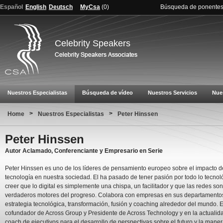
Español
English
Deutsch
MyCsa
(
0
)
Búsqueda de ponente
Celebrity Speakers
Nuestros Especialistas
Búsqueda de vídeo
Nuestros Servicios
Nue
>
>
Home
Nuestros Especialistas
Peter Hinssen
Peter Hinssen
Autor Aclamado, Conferenciante y Empresario en Serie
Peter Hinssen es uno de los líderes de pensamiento europeo sobre el impacto d
tecnología en nuestra sociedad. El ha pasado de tener pasión por todo lo tecnol
creer que lo digital es simplemente una chispa, un facilitador y que las redes son
verdaderos motores del progreso. Colabora con empresas en sus departamento
estrategia tecnológica, transformación, fusión y coaching alrededor del mundo. E
cofundador de Across Group y Presidente de Across Technology y en la actualid
coach de ejecutivos para el desarrollo de perspectivas sobre el futuro y la mane