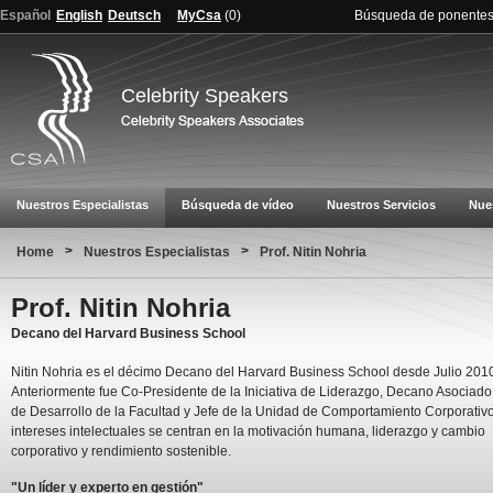
Español
English
Deutsch
MyCsa
(
0
)
Búsqueda de ponente
Celebrity Speakers
Nuestros Especialistas
Búsqueda de vídeo
Nuestros Servicios
Nue
>
>
Home
Nuestros Especialistas
Prof. Nitin Nohria
Prof. Nitin Nohria
Decano del Harvard Business School
Nitin Nohria es el décimo Decano del Harvard Business School desde Julio 201
Anteriormente fue Co-Presidente de la Iniciativa de Liderazgo, Decano Asociado
de Desarrollo de la Facultad y Jefe de la Unidad de Comportamiento Corporativ
intereses intelectuales se centran en la motivación humana, liderazgo y cambio
corporativo y rendimiento sostenible.
"Un líder y experto en gestión"