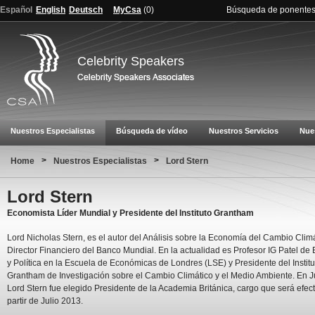
Español
English
Deutsch
MyCsa
(
0
)
Búsqueda de ponente
Celebrity Speakers
Nuestros Especialistas
Búsqueda de vídeo
Nuestros Servicios
Nue
>
>
Home
Nuestros Especialistas
Lord Stern
Lord Stern
Economista Líder Mundial y Presidente del Instituto Grantham
Lord Nicholas Stern, es el autor del Análisis sobre la Economía del Cambio Climá
Director Financiero del Banco Mundial. En la actualidad es Profesor IG Patel d
y Política en la Escuela de Económicas de Londres (LSE) y Presidente del Institu
Grantham de Investigación sobre el Cambio Climático y el Medio Ambiente. En J
Lord Stern fue elegido Presidente de la Academia Británica, cargo que será efect
partir de Julio 2013.