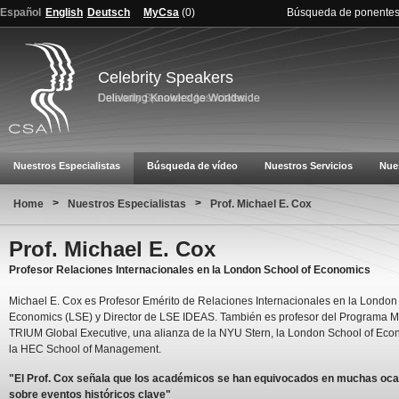
Español
English
Deutsch
MyCsa
(
0
)
Búsqueda de ponente
Celebrity Speakers
Nuestros Especialistas
Búsqueda de vídeo
Nuestros Servicios
Nue
>
>
Home
Nuestros Especialistas
Prof. Michael E. Cox
Prof. Michael E. Cox
Profesor Relaciones Internacionales en la London School of Economics
Michael E. Cox es Profesor Emérito de Relaciones Internacionales en la London
Economics (LSE) y Director de LSE IDEAS. También es profesor del Programa 
TRIUM Global Executive, una alianza de la NYU Stern, la London School of Eco
la HEC School of Management.
"El Prof. Cox señala que los académicos se han equivocados en muchas oc
sobre eventos históricos clave"