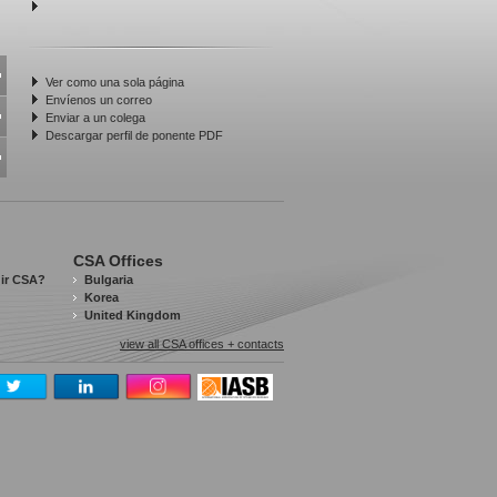
Ver como una sola página
Envíenos un correo
Enviar a un colega
Descargar perfil de ponente PDF
CSA Offices
gir CSA?
Bulgaria
Korea
United Kingdom
view all CSA offices + contacts