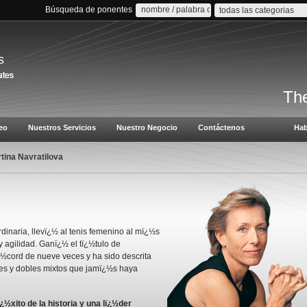
Búsqueda de ponentes
todas las categorias
s
The
eo
Nuestros Servicios
Nuestro Negocio
Contáctenos
Hab
tina Navratilova
rdinaria, llevï¿½ al tenis femenino al mï¿½s
y agilidad. Ganï¿½ el tï¿½tulo de
½cord de nueve veces y ha sido descrita
les y dobles mixtos que jamï¿½s haya
½xito de la historia y una lï¿½der