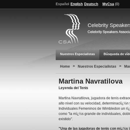
Español
English
Deutsch
MyCsa
(
0
)
Celebrity Speaker
Nuestros Especialistas
Búsqueda de víd
>
>
Home
Nuestros Especialistas
Mar
Martina Navratilova
Leyenda del Tenis
Martina Navratilova, jugadora de tenis extrao
alto nivel con su velocidad, determinaciï¿½n 
Individuales Femeninos de Wimbledon un rï¿
como "la mï¿½s grande de individuales, dob
existido".
"Una de las jugadoras de tenis con mï¿½s ï¿