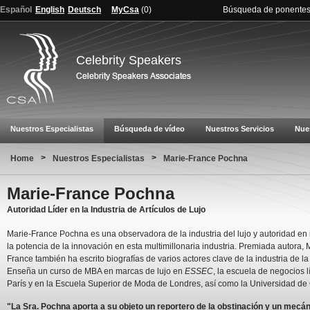
Español
English
Deutsch
MyCsa
(
0
)
Búsqueda de ponente
Celebrity Speakers
Nuestros Especialistas
Búsqueda de vídeo
Nuestros Servicios
Nue
>
>
Home
Nuestros Especialistas
Marie-France Pochna
Marie-France Pochna
Autoridad Líder en la Industria de Artículos de Lujo
Marie-France Pochna es una observadora de la industria del lujo y autoridad en
la potencia de la innovación en esta multimillonaria industria. Premiada autora, 
France también ha escrito biografías de varios actores clave de la industria de l
Enseña un curso de MBA en marcas de lujo en
ESSEC
, la escuela de negocios l
París y en la Escuela Superior de Moda de Londres, así como la Universidad de
"La Sra. Pochna aporta a su objeto un reportero de la obstinación y un mecán