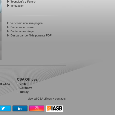
Tecnología y Futuro
Innovación
Ver como una sola página
Envíenos un correo
Enviar a un colega
Descargar perfil de ponente PDF
CSA Offices
gir CSA?
Chile
Germany
Turkey
view all CSA offices + contacts