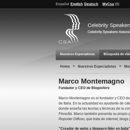
Español
English
Deutsch
MyCsa
(
0
)
Celebrity Speaker
Nuestros Especialistas
Búsqueda de víd
>
>
Home
Nuestros Especialistas
Ma
Marco Montemagno
Fundador y CEO de Blogosfere
Marco Montemagno es el fundador y CEO de 
de Italia. En la actualidad es ayudante de cá
donde enseña las teorías y técnicas de la co
Filosofía. Marco también presenta su propio
Reporter Diffuso
, que trata de internet, blogs 
"Creador de webs y bloguero líder en Italia