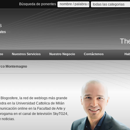
Búsqueda de ponentes
todas las categorias
s
The
eo
Nuestros Servicios
Nuestro Negocio
Contáctenos
Hab
rco Montemagno
Blogosfere, la red de weblogs más grande
tedra en la Universidad Cattolica de Milán
municación online en la Facultad de Arte y
 progama en el canal de televisión SkyTG24,
y noticias.
"