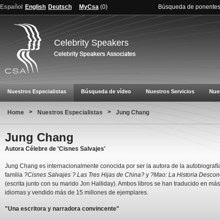
Español
English
Deutsch
MyCsa
(
0
)
Búsqueda de ponente
Celebrity Speakers
Nuestros Especialistas
Búsqueda de vídeo
Nuestros Servicios
Nue
>
>
Home
Nuestros Especialistas
Jung Chang
Jung Chang
Autora Célebre de 'Cisnes Salvajes'
Jung Chang es internacionalmente conocida por ser la autora de la autobiografí
familia
?Cisnes Salvajes ? Las Tres Hijas de China?
y
?Mao: La Historia Desco
(escrita junto con su marido Jon Halliday). Ambos libros se han traducido en má
idiomas y vendido más de 15 millones de ejemplares.
"Una escritora y narradora convincente"