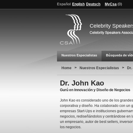
Español
English
Deutsch
MyCsa
(
0
)
Celebrity Speaker
Nuestros Especialistas
Búsqueda de víd
>
>
Home
Nuestros Especialistas
Dr.
Dr. John Kao
Gurú en Innovación y Diseño de Negocios
John Kao es considerado uno de los grandes
corporativa y diseño. Ha colaborado con un 
empresas Start-Ups e instituciones gubernam
negocios, rediseñándolos y centrándose en l
un empresario, autor de best sellers, inverso
los negocios.