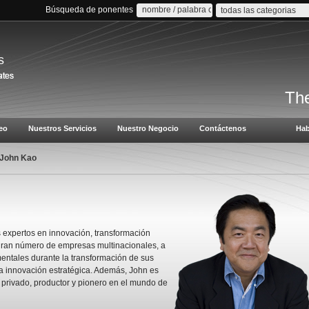
Búsqueda de ponentes
todas las categorias
s
The
eo
Nuestros Servicios
Nuestro Negocio
Contáctenos
Hab
 John Kao
 expertos en innovación, transformación
gran número de empresas multinacionales, a
entales durante la transformación de sus
a innovación estratégica. Además, John es
r privado, productor y pionero en el mundo de