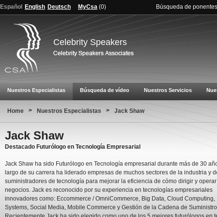
Español
English
Deutsch
MyCsa
(
0
)
Búsqueda de ponente
Celebrity Speakers
Nuestros Especialistas
Búsqueda de vídeo
Nuestros Servicios
Nue
>
>
Home
Nuestros Especialistas
Jack Shaw
Jack Shaw
Destacado Futurólogo en Tecnología Empresarial
Jack Shaw ha sido Futurólogo en Tecnología empresarial durante más de 30 años
largo de su carrera ha liderado empresas de muchos sectores de la industria y d
suministradores de tecnología para mejorar la eficiencia de cómo dirigir y operar
negocios. Jack es reconocido por su experiencia en tecnologías empresariales
innovadores como: Eccommerce / OmniCommerce, Big Data, Cloud Computing, In
Systems, Social Media, Mobile Commerce y Gestión de la Cadena de Suministro
Recientemente Jack ha sido elegido como uno de los 5 mejores futurólogos en t