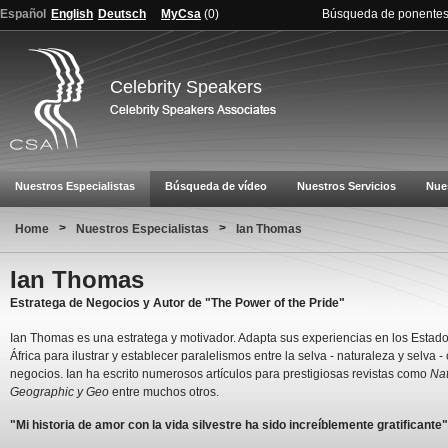
Español
English
Deutsch
MyCsa
(
0
)
Búsqueda de ponente
Celebrity Speakers
Nuestros Especialistas
Búsqueda de vídeo
Nuestros Servicios
Nue
>
>
Home
Nuestros Especialistas
Ian Thomas
Ian Thomas
Estratega de Negocios y Autor de "The Power of the Pride"
Ian Thomas es una estratega y motivador. Adapta sus experiencias en los Estad
África para ilustrar y establecer paralelismos entre la selva - naturaleza y selva - 
negocios. Ian ha escrito numerosos artículos para prestigiosas revistas como
Nat
Geographic y Geo
entre muchos otros.
"Mi historia de amor con la vida silvestre ha sido increíblemente gratificante"