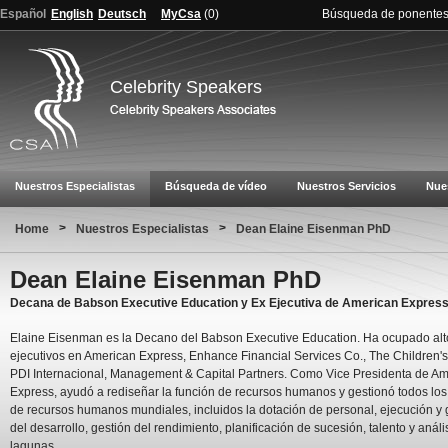
Español
English
Deutsch
MyCsa
(
0
)
Búsqueda de ponente
Celebrity Speakers
Nuestros Especialistas
Búsqueda de vídeo
Nuestros Servicios
Nue
>
>
Home
Nuestros Especialistas
Dean Elaine Eisenman PhD
Dean Elaine Eisenman PhD
Decana de Babson Executive Education y Ex Ejecutiva de American Expres
Elaine Eisenman es la Decano del Babson Executive Education. Ha ocupado alt
ejecutivos en American Express, Enhance Financial Services Co., The Children's
PDI Internacional, Management & Capital Partners. Como Vice Presidenta de A
Express, ayudó a rediseñar la función de recursos humanos y gestionó todos lo
de recursos humanos mundiales, incluidos la dotación de personal, ejecución y 
del desarrollo, gestión del rendimiento, planificación de sucesión, talento y análi
lagunas.