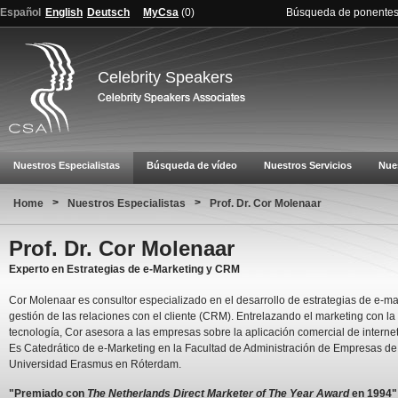
Español
English
Deutsch
MyCsa
(
0
)
Búsqueda de ponente
Celebrity Speakers
Nuestros Especialistas
Búsqueda de vídeo
Nuestros Servicios
Nue
>
>
Home
Nuestros Especialistas
Prof. Dr. Cor Molenaar
Prof. Dr. Cor Molenaar
Experto en Estrategias de e-Marketing y CRM
Cor Molenaar es consultor especializado en el desarrollo de estrategias de e-ma
gestión de las relaciones con el cliente (CRM). Entrelazando el marketing con la
tecnología, Cor asesora a las empresas sobre la aplicación comercial de interne
Es Catedrático de e-Marketing en la Facultad de Administración de Empresas de
Universidad Erasmus en Róterdam.
"Premiado con
The Netherlands Direct Marketer of The Year Award
en 1994"