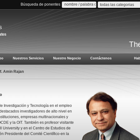
Búsqueda de ponentes
todas las categorias
s
The
eo
Nuestros Servicios
Nuestro Negocio
Contáctenos
Hab
f. Amin Rajan
o
de Investigación y Tecnología en el empleo
estacados investigadores de alto nivel en
nstituciones, empresas multinacionales y
CDE y la OIT. También es profesor visitante
 University y en el Centro de Estudios de
én Presidente del Comité Científico-en la