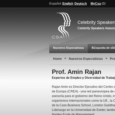
Español
English
Deutsch
MyCsa
(
0
)
Celebrity Speaker
Nuestros Especialistas
Búsqueda de víd
>
>
Home
Nuestros Especialistas
Pro
Prof. Amin Rajan
Expertos de Empleo y Diversidad de Trabaj
Rajan Amin es Director Ejecutivo del Centro 
de Europa (CREA) - una red paneuropea de d
asesoría para el gobierno del Reino Unido, i
organismos internacionales como la UE , la O
de la Cass Business School, London Guildhall
Liderazgo en la Universidad de Exeter, tambi
Nantes Ecole de Management.