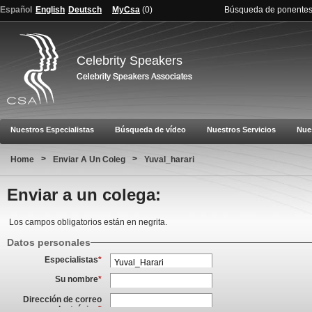
Español
English
Deutsch
MyCsa
(
0
)
Búsqueda de ponente
Celebrity Speakers
Nuestros Especialistas
Búsqueda de vídeo
Nuestros Servicios
Nue
>
>
Home
Enviar A Un Coleg
Yuval_harari
Enviar a un colega:
Los campos obligatorios están en negrita.
Datos personales
Especialistas
*
Su nombre
*
Dirección de correo
electrónico
*