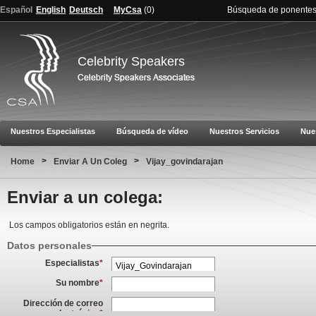
Español
English
Deutsch
MyCsa
(
0
)
Búsqueda de ponente
Celebrity Speakers
Nuestros Especialistas
Búsqueda de vídeo
Nuestros Servicios
Nue
>
>
Home
Enviar A Un Coleg
Vijay_govindarajan
Enviar a un colega:
Los campos obligatorios están en negrita.
Datos personales
Especialistas
*
Su nombre
*
Dirección de correo
electrónico
*