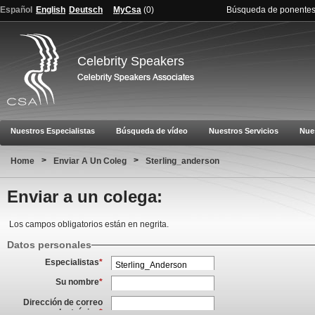
Español
English
Deutsch
MyCsa
(
0
)
Búsqueda de ponente
Celebrity Speakers
Nuestros Especialistas
Búsqueda de vídeo
Nuestros Servicios
Nue
>
>
Home
Enviar A Un Coleg
Sterling_anderson
Enviar a un colega:
Los campos obligatorios están en negrita.
Datos personales
Especialistas
*
Su nombre
*
Dirección de correo
electrónico
*