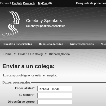
Español
English
Deutsch
MyCsa
(
0
)
Búsqueda de ponente
Celebrity Speakers
Nuestros Especialistas
Búsqueda de vídeo
Nuestros Servicios
Nue
>
>
Home
Enviar A Un Coleg
Richard_florida
Enviar a un colega:
Los campos obligatorios están en negrita.
Datos personales
Especialistas
*
Su nombre
*
Dirección de correo
electrónico
*